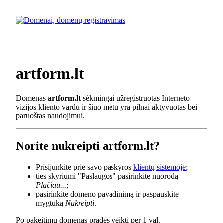
artform.lt
Domenas
artform.lt
sėkmingai užregistruotas Interneto
vizijos kliento vardu ir šiuo metu yra pilnai aktyvuotas bei
paruoštas naudojimui.
Norite nukreipti artform.lt?
Prisijunkite prie savo paskyros
klientų sistemoje
;
ties skyriumi "Paslaugos" pasirinkite nuorodą
Plačiau...
;
pasirinkite domeno pavadinimą ir paspauskite
mygtuką
Nukreipti
.
Po pakeitimų domenas pradės veikti per 1 val.