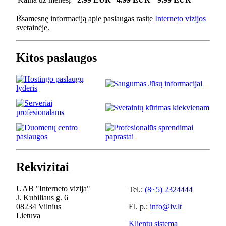
Išsamesnę informaciją apie paslaugas rasite
Interneto vizijos
svetainėje.
Kitos paslaugos
Rekvizitai
UAB "Interneto vizija"
Tel.:
(8~5) 2324444
J. Kubiliaus g. 6
08234 Vilnius
El. p.:
info@iv.lt
Lietuva
Klientų sistema