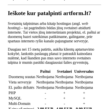
Ieškote kur patalpinti artform.lt?
Svetainių talpinimas arba kitaip hostingas (angl.
web
hosting
) – tai pagrindinis būdas jūsų svetainei atsidurti
internete. Tai vietos jūsų internetiniam projektui, el. paštui ar
duomenų bazei suteikimas patikimame, galingame, prie
spartaus interneto ryšio kanalo pajungtame serveryje.
Daugiau nei 15 metų patirtis, aukšta klientų aptarnavimo
kokybė, lankstūs paslaugų planai ir patraukli kainodara
nulėmė, kad šiandien pas mus savo interneto svetaines
talpina ir mumis pasitiki daugiausiai šalies gyventojų.
Paštui
Svetainei
Universalus
Duomenų srautas
Neribojama
Neribojama
Neribojama
Vieta serveryje
Neribojama
Neribojama
Neribojama
El. pašto dėžutės
Neribojama
Neribojama
Neribojama
PHP
-
+
+
MySQL
-
+
+
Multi-Domain
-
-
+
Kaina už mėnesį
2.99 EUR
4.99 EUR
9.99 EUR